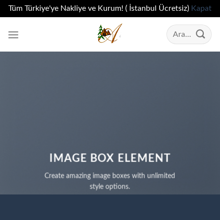
Tüm Türkiye'ye Nakliye ve Kurum! ( İstanbul Ücretsiz)
Kapat
İçeriğe
Ara:
atla
IMAGE BOX ELEMENT
Create amazing image boxes with unlimited
style options.